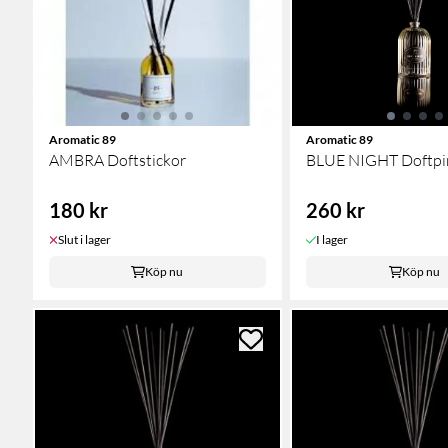
Aromatic 89
Aromatic 89
AMBRA Doftstickor
BLUE NIGHT Doftpi
180 kr
260 kr
Slut i lager
I lager
Köp nu
Köp nu