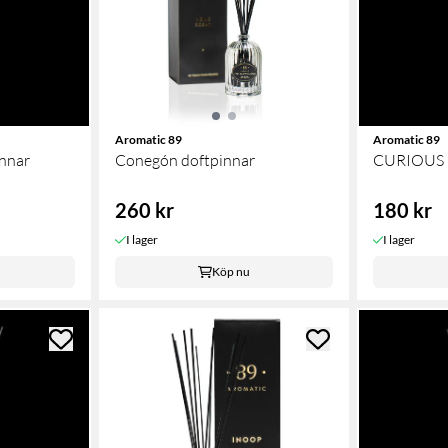
Aromatic 89
Aromatic 89
nnar
Conegón doftpinnar
CURIOUS 
260 kr
180 kr
I lager
I lager
Köp nu