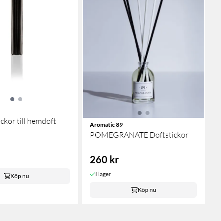
ickor till hemdoft
Aromatic 89
POMEGRANATE Doftstickor
260 kr
I lager
Köp nu
Köp nu