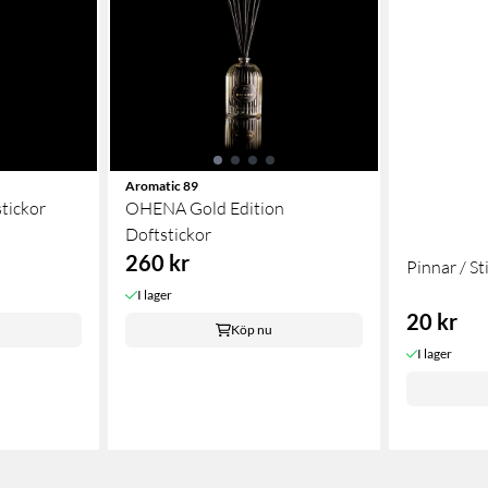
Aromatic 89
tickor
OHENA Gold Edition
Doftstickor
260 kr
Pinnar / St
I lager
20 kr
Köp nu
I lager