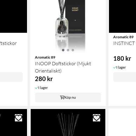
Aromatic 89
stickor
INSTINCT 
180 kr
Aromatic 89
INOOP Doftstickor (Mjukt
I lager
Orientaliskt)
280 kr
I lager
Köp nu