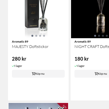
Aromatic 89
Aromatic 89
MAJESTY Doftstickor
NIGHT CRAFT Dofts
280 kr
180 kr
I lager
I lager
Köp nu
Köp nu