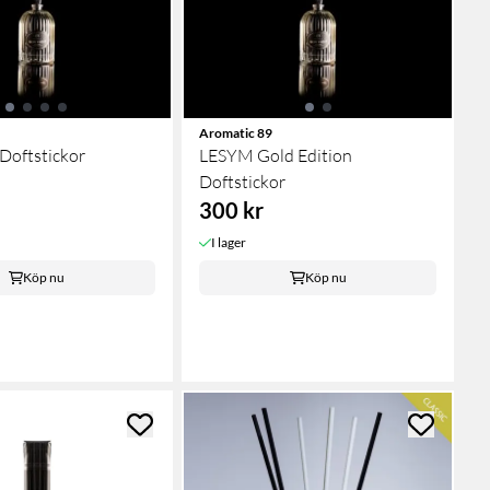
Aromatic 89
Doftstickor
LESYM Gold Edition
Doftstickor
300 kr
I lager
Köp nu
Köp nu