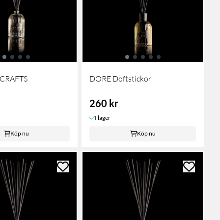
CRAFTS
DORE Doftstickor
260 kr
I lager
Köp nu
Köp nu