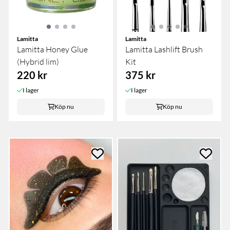
Lamitta
Lamitta
Lamitta Honey Glue
Lamitta Lashlift Brush
(Hybrid lim)
Kit
220 kr
375 kr
I lager
I lager
Köp nu
Köp nu