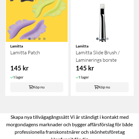
Lamitta
Lamitta
Lamitta Patch
Lamitta Slide Brush /
Laminerings borste
145 kr
145 kr
I lager
I lager
Köp nu
Köp nu
Skapa nya tillvägagångssätt Vi är ständigt i kontakt med
morgondagens marknader och bygger affärsförslag för både
professionella franskonstnärer och skönhetsföretag