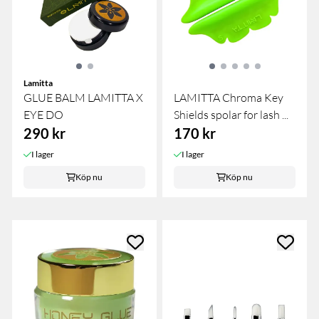
Lamitta
GLUE BALM LAMITTA X
LAMITTA Chroma Key
EYE DO
Shields spolar for lash ...
290 kr
170 kr
I lager
I lager
Köp nu
Köp nu